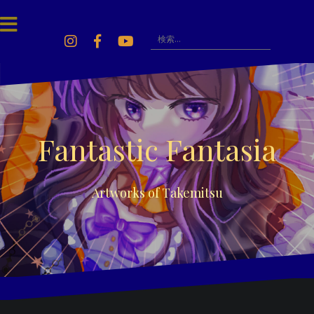
Skip
to
content
検
索:
Instagram
Facebook
Youtube
Fantastic Fantasia
Artworks of Takemitsu