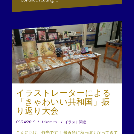
イラストレーターによる
「きゃわいい共和国」振
り返り大会
09/24/2019
takemitsu
イラスト関連
こんにちは、竹光です！ 最近急に秋っぽくなってきて