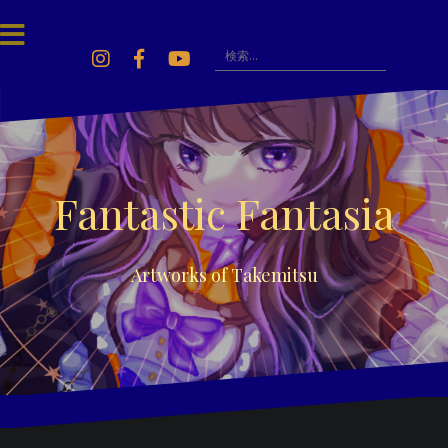
Skip
to
content
検
索:
Instagram
Facebook
Youtube
Fantastic Fantasia
Artworks of Takemitsu