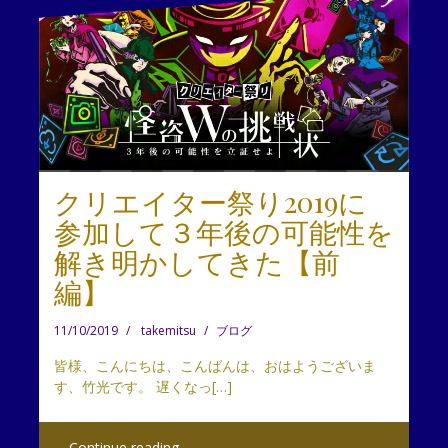
クリエイター祭り2019に
参加して３年後の可能性を
解き明かしてきた【前
編】
11/10/2019
takemitsu
ブログ
皆様、こんにちは、こんばんは、おはようございま
す、竹光です。 遅くなっ[…]
Continue reading …