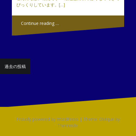
びっくりしています。[…]
Continue reading …
投
過去の投稿
稿
ナ
ビ
ゲ
ー
Proudly powered by WordPress
|
Theme:
Oblique
by
シ
Themeisle.
ョ