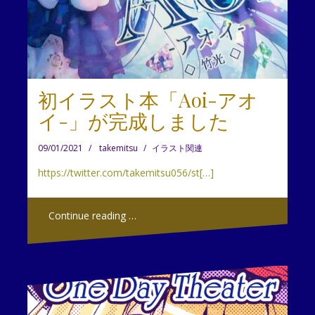
初イラスト本「Aoi-アオ
イ-」が完成しました
09/01/2021
takemitsu
イラスト関連
https://twitter.com/takemitsu056/st[…]
Continue reading …