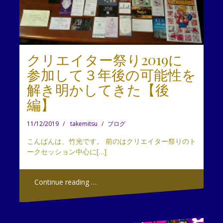
クリエイター祭り2019に
参加して３年後の可能性を
解き明かしてきた【後
編】
11/12/2019
takemitsu
ブログ
こんばんは、竹光です。 前のはクリエイター祭りのト
ークセッション中心に[…]
Continue reading …