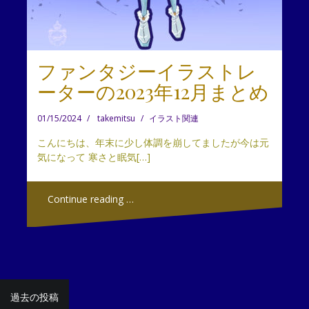
ファンタジーイラストレ
ーターの2023年12月まとめ
01/15/2024
takemitsu
イラスト関連
こんにちは、年末に少し体調を崩してましたが今は元
気になって 寒さと眠気[…]
Continue reading …
投
過去の投稿