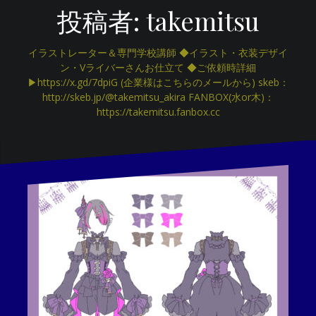
投稿者:
takemitsu
イラストレーター＆専門学校講師 ◆イラスト・衣装デザイ
ン・Vライバーさんお仕立て ◆ご依頼時詳細
▶https://x.gd/7dpiG (企業様はこちらのメールから) skeb：
http://skeb.jp/@takemitsu_akira FANBOX(水or木)：
https://takemitsu.fanbox.cc