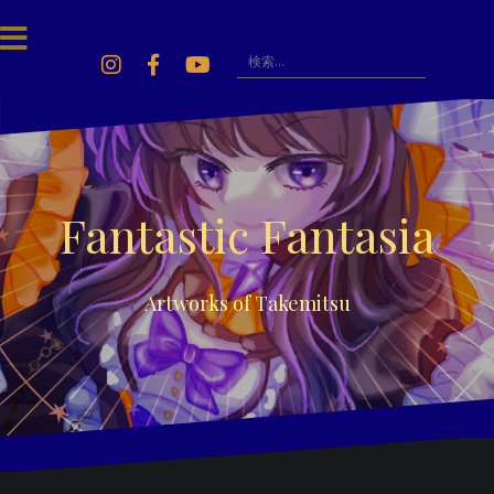
Skip
to
content
検
索:
Instagram
Facebook
Youtube
Fantastic Fantasia
Artworks of Takemitsu