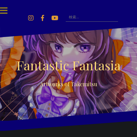
Skip
to
content
検
索:
Instagram
Facebook
Youtube
Fantastic Fantasia
Artworks of Takemitsu