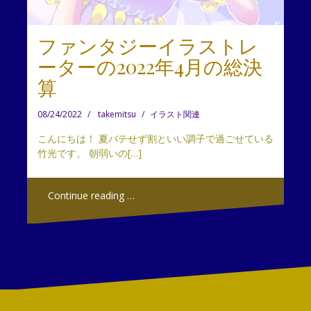
ファンタジーイラストレ
ーターの2022年4月の総決
算
08/24/2022
takemitsu
イラスト関連
こんにちは！ 夏バテせず割といい調子で過ごせている
竹光です。 朝弱いの[…]
Continue reading …