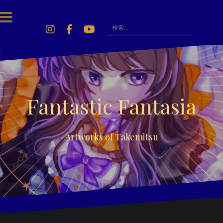
Skip
to
content
検
索:
Instagram
Facebook
Youtube
Fantastic Fantasia
Artworks of Takemitsu