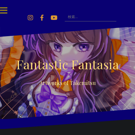
Skip
to
content
検
索:
Instagram
Facebook
Youtube
Fantastic Fantasia
Artworks of Takemitsu