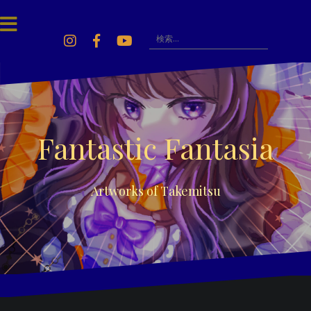
Skip
to
content
検
索:
Instagram
Facebook
Youtube
Fantastic Fantasia
Artworks of Takemitsu