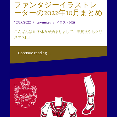
ファンタジーイラストレ
ーターの2022年10月まとめ
12/27/2022
takemitsu
イラスト関連
こんばんは❄ 冬休みが始まりまして、年賀状やらクリ
スマス[…]
Continue reading …